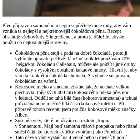
Před přípravou samotného receptu si přečtěte moje rady, aby vám
vznikla ta nejlepší a nejkrémovější čokoládová pěna. Recept
obsahuje všehovšudy 5 ingrediencí, a proto je důležité, abyste
použili co nejkvalitnější suroviny.
Čokoládová pěna stojí a padá na dobré čokoládě, proto ji
vybírejte opravdu pečlivě. Já už několik let používám 70%
belgickou čokoládu Callebaut, můžete ale použít i jiné druhy
čokolády s vysokým obsahem kakaové hmoty. Hlavní je, aby
vám ta konkrétní čokoláda chutnala. A vyhněte se, prosím,
čokoládám na vaření.
Kokosové mléko a smetanu získáte tak, že necháte velkou
plechovku (nějakých 400 ml) kokosového mléka přes noc
v lednici. Oddělí se tuhá bílá část (kokosová smetana) a tekutá
průzračná nebo mléčně bílá část (kokosové mléko). Při
přípravě tohoto receptu jsem použila kokosové mléko značky
Albert.
Sušené květy, které používám na ozdobu, kupuji
v Sonnentoru. Mají buď samotná růžová poupátka nebo různé
směsi čajů, že kterých kytičky vybírám (jako Popelka).
Tato dávka vám vystačí na 4 velké nebo 6 menších porcí