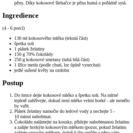
pěny. Díky kokosové šlehačce je pěna hutná a pořádně sytá.
Ingredience
(4 - 6 porcí)
130 ml kokosového mléka (tekutá část)
špetka soli
1 plátek želatiny
150 g 70% čokolády
250 g kokosové smetany (tuhá bílá část)
1 lžíce medu (podle chuti, lze úplně vynechat)
jedlé sušené květy na ozdobu
Postup
Do hrnce dejte kokosové mléko a špetku soli. Na mírné
teplotě zahřívejte, dokud není mléko velmi horké - ale nemělo
by vařit.
Plátek želatiny namočte do ledové vody a nechejte 5 -
10 minut nabobtnat.
Čokoládu nalámejte na kousky, přidejte nabobtnanou želatinu
a zalijte horkým kokosovým mlékem (pozor, pokud želatinu
zalijete vroucím mlékem, úplně ji tím zničíte a pěna vám