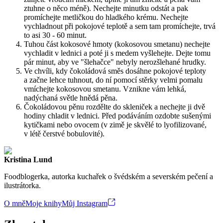
ztuhne o něco méně). Nechejte minutku odstát a pak
promíchejte metličkou do hladkého krému. Nechejte
vychladnout při pokojové teplotě a sem tam promíchejte, trvá
to asi 30 - 60 minut.
Tuhou část kokosové hmoty (kokosovou smetanu) nechejte
vychladit v lednici a poté ji s medem vyšlehejte. Dejte tomu
pár minut, aby ve "šlehačce" nebyly nerozšlehané hrudky.
Ve chvíli, kdy čokoládová směs dosáhne pokojové teploty
a začne lehce tuhnout, do ní pomocí stěrky velmi pomalu
vmíchejte kokosovou smetanu. Vznikne vám lehká,
nadýchaná světle hnědá pěna.
Čokoládovou pěnu rozdělte do skleniček a nechejte ji dvě
hodiny chladit v lednici. Před podáváním ozdobte sušenými
kytičkami nebo ovocem (v zimě je skvělé to lyofilizované,
v létě čerstvé bobulovité).
Kristina Lund
Foodblogerka, autorka kuchařek o švédském a severském pečení a
ilustrátorka.
O mně
Moje knihy
Můj Instagram