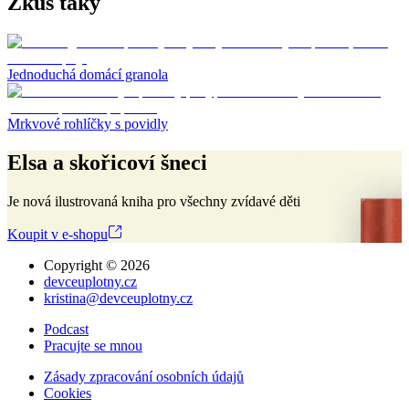
Zkus taky
Jednoduchá domácí granola
Mrkvové rohlíčky s povidly
Elsa a skořicoví šneci
Je nová ilustrovaná kniha pro všechny zvídavé děti
Koupit v e-shopu
Copyright ©
2026
devceuplotny.cz
kristina@devceuplotny.cz
Podcast
Pracujte se mnou
Zásady zpracování osobních údajů
Cookies