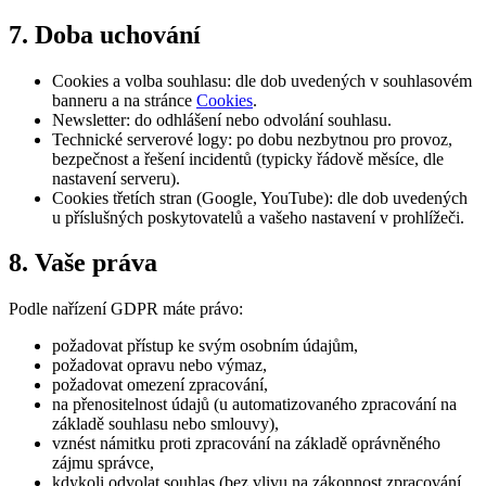
7. Doba uchování
Cookies a volba souhlasu: dle dob uvedených v souhlasovém
banneru a na stránce
Cookies
.
Newsletter: do odhlášení nebo odvolání souhlasu.
Technické serverové logy: po dobu nezbytnou pro provoz,
bezpečnost a řešení incidentů (typicky řádově měsíce, dle
nastavení serveru).
Cookies třetích stran (Google, YouTube): dle dob uvedených
u příslušných poskytovatelů a vašeho nastavení v prohlížeči.
8. Vaše práva
Podle nařízení GDPR máte právo:
požadovat přístup ke svým osobním údajům,
požadovat opravu nebo výmaz,
požadovat omezení zpracování,
na přenositelnost údajů (u automatizovaného zpracování na
základě souhlasu nebo smlouvy),
vznést námitku proti zpracování na základě oprávněného
zájmu správce,
kdykoli odvolat souhlas (bez vlivu na zákonnost zpracování