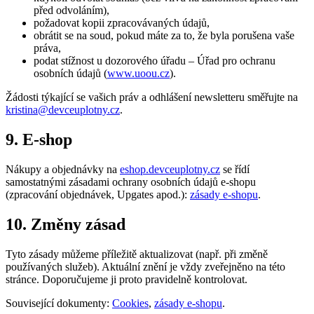
před odvoláním),
požadovat kopii zpracovávaných údajů,
obrátit se na soud, pokud máte za to, že byla porušena vaše
práva,
podat stížnost u dozorového úřadu – Úřad pro ochranu
osobních údajů (
www.uoou.cz
).
Žádosti týkající se vašich práv a odhlášení newsletteru směřujte na
kristina@devceuplotny.cz
.
9. E-shop
Nákupy a objednávky na
eshop.devceuplotny.cz
se řídí
samostatnými zásadami ochrany osobních údajů e-shopu
(zpracování objednávek, Upgates apod.):
zásady e-shopu
.
10. Změny zásad
Tyto zásady můžeme příležitě aktualizovat (např. při změně
používaných služeb). Aktuální znění je vždy zveřejněno na této
stránce. Doporučujeme ji proto pravidelně kontrolovat.
Související dokumenty:
Cookies
,
zásady e-shopu
.