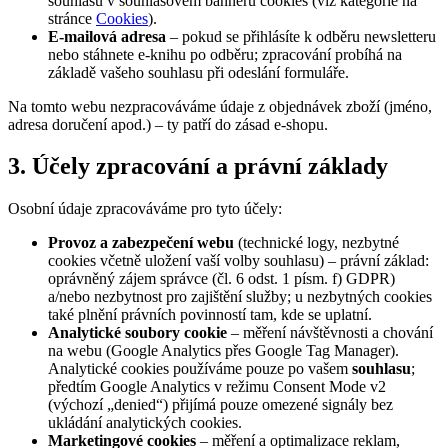
souhlasu v souhlasovém banneru cookies (viz kategorie na
stránce
Cookies
).
E-mailová adresa
– pokud se přihlásíte k odběru newsletteru
nebo stáhnete e-knihu po odběru; zpracování probíhá na
základě vašeho souhlasu při odeslání formuláře.
Na tomto webu nezpracováváme údaje z objednávek zboží (jméno,
adresa doručení apod.) – ty patří do zásad e-shopu.
3. Účely zpracování a právní základy
Osobní údaje zpracováváme pro tyto účely:
Provoz a zabezpečení webu
(technické logy, nezbytné
cookies včetně uložení vaší volby souhlasu) – právní základ:
oprávněný zájem správce (čl. 6 odst. 1 písm. f) GDPR)
a/nebo nezbytnost pro zajištění služby; u nezbytných cookies
také plnění právních povinností tam, kde se uplatní.
Analytické soubory cookie
– měření návštěvnosti a chování
na webu (Google Analytics přes Google Tag Manager).
Analytické cookies používáme pouze po vašem
souhlasu
;
předtím Google Analytics v režimu Consent Mode v2
(výchozí „denied“) přijímá pouze omezené signály bez
ukládání analytických cookies.
Marketingové cookies
– měření a optimalizace reklam,