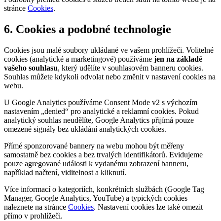
stránce
Cookies
.
6. Cookies a podobné technologie
Cookies jsou malé soubory ukládané ve vašem prohlížeči. Volitelné
cookies (analytické a marketingové) používáme
jen na základě
vašeho souhlasu
, který udělíte v souhlasovém banneru cookies.
Souhlas můžete kdykoli odvolat nebo změnit v nastavení cookies na
webu.
U Google Analytics používáme Consent Mode v2 s výchozím
nastavením „denied“ pro analytické a reklamní cookies. Pokud
analytický souhlas neudělíte, Google Analytics přijímá pouze
omezené signály bez ukládání analytických cookies.
Přímé sponzorované bannery na webu mohou být měřeny
samostatně bez cookies a bez trvalých identifikátorů. Evidujeme
pouze agregované události k vydanému zobrazení banneru,
například načtení, viditelnost a kliknutí.
Více informací o kategoriích, konkrétních službách (Google Tag
Manager, Google Analytics, YouTube) a typických cookies
naleznete na stránce
Cookies
. Nastavení cookies lze také omezit
přímo v prohlížeči.