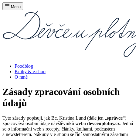
Menu
Foodblog
Knihy & e-shop
O mně
Zásady zpracování osobních
údajů
Tyto zásady popisují, jak
Bc. Kristina Lund
(dále jen „
správce
“)
zpracovává osobní údaje návštěvníků webu
devceuplotny.cz
. Jedná
se o informační web s recepty, články, knihami, podcastem
a newsletterem. Nákupy v e-shopu se řídí samostatnými zásadami