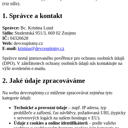
(viz níže).
1. Správce a kontakt
Správce:
Bc. Kristina Lund
Sídlo:
Studentská 951/3, 669 02 Znojmo
IČ:
04326628
Web:
devceuplotny.cz
E-mail:
kristina@devceuplotny.cz
Správce nemá jmenovaného pověřence pro ochranu osobních údajů
(DPO). V záležitostech ochrany osobních údajů nás kontaktujte na
výše uvedeném e-mailu.
2. Jaké údaje zpracováváme
Na webu
devceuplotny.cz
můžeme zpracovávat zejména tyto
kategorie údajů:
Technické a provozní údaje
– např. IP adresa, typ
prohlížeče a zařízení, čas návštěvy, požadovaná URL (typicky
v serverových logách na našem hostingu v EU).
Údaje z cookies a online identifikátorů
– podle vašeho