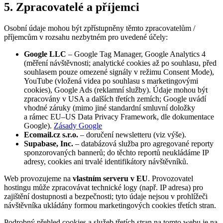
5. Zpracovatelé a příjemci
Osobní údaje mohou být zpřístupněny těmto zpracovatelům /
příjemcům v rozsahu nezbytném pro uvedené účely:
Google LLC
– Google Tag Manager, Google Analytics 4
(měření návštěvnosti; analytické cookies až po souhlasu, před
souhlasem pouze omezené signály v režimu Consent Mode),
YouTube (vložená videa po souhlasu s marketingovými
cookies), Google Ads (reklamní služby). Údaje mohou být
zpracovány v USA a dalších třetích zemích; Google uvádí
vhodné záruky (mimo jiné standardní smluvní doložky
a rámec EU–US Data Privacy Framework, dle dokumentace
Google).
Zásady Google
Ecomail.cz s.r.o.
– doručení newsletteru (viz výše).
Supabase, Inc.
– databázová služba pro agregované reporty
sponzorovaných bannerů; do těchto reportů neukládáme IP
adresy, cookies ani trvalé identifikátory návštěvníků.
Web provozujeme na
vlastním serveru v EU
. Provozovatel
hostingu může zpracovávat technické logy (např. IP adresa) pro
zajištění dostupnosti a bezpečnosti; tyto údaje nejsou v prohlížeči
návštěvníka ukládány formou marketingových cookies třetích stran.
Podrobný přehled cookies a služeb třetích stran na tomto webu je na