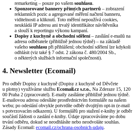
remarketing – pouze po vašem
souhlasu
.
Sponzorované bannery přímých partnerů
– zobrazení
reklamních pozic a agregované měření načtení banneru,
viditelnosti a kliknutí. Toto měření nepoužívá cookies,
neukládá IP adresu ani trvalý identifikátor návštěvníka
a slouží k reportingu výkonu kampaní.
Dopisy z kuchyně
a obchodní sdělení
– zasílání e-mailů na
adresu odběratele (přibližně
jednou týdně
) – na základě
vašeho
souhlasu
při přihlášení; obchodní sdělení lze kdykoli
odhlásit (viz také § 7 odst. 2 zákona č. 480/2004 Sb.,
o některých službách informační společnosti).
4. Newsletter (Ecomail)
Pro odběr
Dopisy z kuchyně
(
Dopisy z kuchyně od Děvčete
u plotny
) využíváme službu
Ecomail.cz s.r.o.
, Na Zderaze 15, 120
00 Praha 2 (zpracovatel). E-maily zasíláme přibližně
jednou týdně
.
E-mailovou adresu odesíláte prostřednictvím formuláře na našem
webu; po odeslání obvykle potvrdíte odběr dvojitým opt-in (e-mail
s potvrzovacím odkazem). U formulářů pro stažení e-knihy je odběr
součástí žádosti o zaslání e-knihy. Údaje zpracováváme po dobu
trvání odběru, dokud se neodhlásíte nebo neodvoláte souhlas.
Zásady Ecomail:
ecomail.cz/ochrana-osobnich-udaju
.