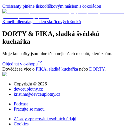
Croissanty plněné lískooříškovým máslem s čokoládou
Kanelbullensdag — den skořicových šneků
DORTY & FIKA, sladká švédská
kuchařka
Moje kuchařky jsou plné těch nejlepších receptů, které znám.
Objednat v e-shopu
Dovědět se více o
FIKA, sladká kuchařka
nebo
DORTY
.
Copyright ©
2026
devceuplotny.cz
kristina@devceuplotny.cz
Podcast
Pracujte se mnou
Zásady zpracování osobních údajů
Cookies