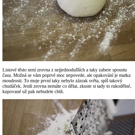
Listové těsto není zrovna z nejjednodušších a taky zabere spoustu
času. Možná se vám poprvé moc nepovede, ale opakování je matka
moudrosti. To moje první taky nebylo zázrak světa, spíš takový
chudáček. Jestli zrovna nemáte co dělat, zkuste si tady to rukodělné,
kupované už pak nebudete chtít.