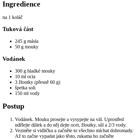
Ingredience
na 1 koláč
Tuková část
245 g másla
50 g mouky
Vodánek
300 g hladké mouky
10 ml octa
3 žloutky (přesně 60 g)
špetka soli
150 ml vody
Postup
Vodánek. Mouku prosejte a vysypejte na vál. Uprostřed
udělejte důlek a do něj dejte ocet, žloutky, sůl a 2/3 vody.
Vezměte si vidličku a začněte to všechno míchat dohromady.
Až to začne vypadat jako těsto, rukama ho začněte