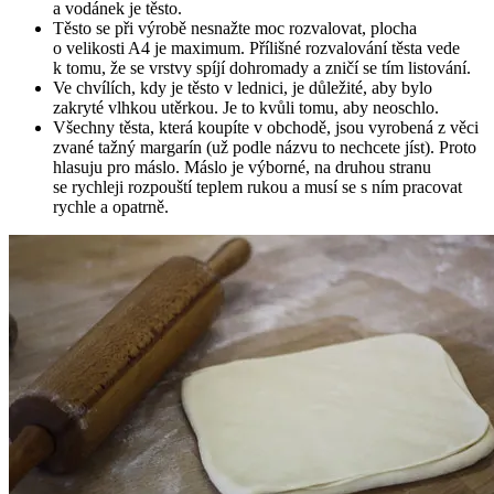
a vodánek je těsto.
Těsto se při výrobě nesnažte moc rozvalovat, plocha
o velikosti A4 je maximum. Přílišné rozvalování těsta vede
k tomu, že se vrstvy spíjí dohromady a zničí se tím listování.
Ve chvílích, kdy je těsto v lednici, je důležité, aby bylo
zakryté vlhkou utěrkou. Je to kvůli tomu, aby neoschlo.
Všechny těsta, která koupíte v obchodě, jsou vyrobená z věci
zvané tažný margarín (už podle názvu to nechcete jíst). Proto
hlasuju pro máslo. Máslo je výborné, na druhou stranu
se rychleji rozpouští teplem rukou a musí se s ním pracovat
rychle a opatrně.