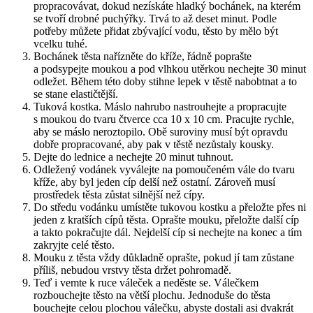
propracovávat, dokud nezískáte hladký bochánek, na kterém
se tvoří drobné puchýřky. Trvá to až deset minut. Podle
potřeby můžete přidat zbývající vodu, těsto by mělo být
vcelku tuhé.
Bochánek těsta nařízněte do kříže, řádně poprašte
a podsypejte moukou a pod vlhkou utěrkou nechejte 30 minut
odležet. Během této doby stihne lepek v těstě nabobtnat a to
se stane elastičtější.
Tuková kostka. Máslo nahrubo nastrouhejte a propracujte
s moukou do tvaru čtverce cca 10 x 10 cm. Pracujte rychle,
aby se máslo neroztopilo. Obě suroviny musí být opravdu
dobře propracované, aby pak v těstě nezůstaly kousky.
Dejte do lednice a nechejte 20 minut tuhnout.
Odležený vodánek vyválejte na pomoučeném vále do tvaru
kříže, aby byl jeden cíp delší než ostatní. Zároveň musí
prostředek těsta zůstat silnější než cípy.
Do středu vodánku umístěte tukovou kostku a přeložte přes ni
jeden z kratších cípů těsta. Oprašte mouku, přeložte další cíp
a takto pokračujte dál. Nejdelší cíp si nechejte na konec a tím
zakryjte celé těsto.
Mouku z těsta vždy důkladně oprašte, pokud jí tam zůstane
příliš, nebudou vrstvy těsta držet pohromadě.
Teď i vemte k ruce váleček a neděste se. Válečkem
rozbouchejte těsto na větší plochu. Jednoduše do těsta
bouchejte celou plochou válečku, abyste dostali asi dvakrát