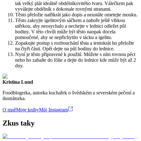
tak velký plát ideálně obdélníkovitého tvaru. Válečkem pak
vyválejte obdélník s dokonale rovnými stranami.
Těsto přeložte natřikrát jako dopis a neustále ometejte mouku.
Těsto zakryjte igelitovým sáčkem a nahoře ještě vlhkou
utěrkou, aby neosychalo a nechejte v lednici odležet půl
hodiny. V této chvíli může být těsto naopak docela
pomoučené, aby se nepřichytilo v tácku a igelitu.
Zopakujte postup s rozbouchání těsta a tentokrát ho přeložte
na čtyři části. Opět dejte na půl hodiny do lednice.
Nyní je těsto připravené k použití. Můžete s ním rovnou péct
nebo ho zabalte do fólie a dejte do lednice kde může být až 2
dny.
Kristina Lund
Foodblogerka, autorka kuchařek o švédském a severském pečení a
ilustrátorka.
O mně
Moje knihy
Můj Instagram
Zkus taky