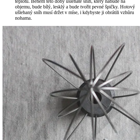
teplotu. Během této doby ušleháte sníh, který nabude na
objemu, bude bílý, lesklý a bude tvořit pevné špičky. Hotový
ušlehaný sníh musí držet v míse, i kdybyste ji obrátili vzhůru
nohama.