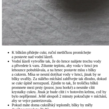
K bílkům přidejte cukr, ruční metličkou promíchejte
a postavte nad vodní lázeň.
Vodní lázeň vytvoříte tak, že do hrnce nalijete trochu vody
a přivedete k varu. Ztlumte teplotu, aby voda v hrnci jen
lehounce pobublávala, a na hrnec postavte mísu s bílky
a cukrem. Mísa se nesmí dotýkat vody v hrnci, jinak by se
bílky uvařily. Za stálého míchání zahřívejte tak dlouho, dokud
se cukr úplně nerozpustí. Zjistíte to tak, že trošičku bílků
promnete mezi prsty (pozor, jsou horké) a nesmíte cítit
krystalky cukru. Jinak je bude cítit i v hotovém krému, což by
bylo nepříjemné. Ještě alespoň 2 minuty pokračujte v míchání,
aby se vejce pasterizovala.
Pokud máte doma cukrářský teploměr, bílky by měly