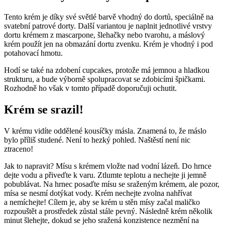
Tento krém je díky své světlé barvě vhodný do dortů, speciálně na
svatební patrové dorty. Další variantou je naplnit jednotlivé vrstvy
dortu krémem z mascarpone, šlehačky nebo tvarohu, a máslový
krém použít jen na obmazání dortu zvenku. Krém je vhodný i pod
potahovací hmotu.
Hodí se také na zdobení cupcakes, protože má jemnou a hladkou
strukturu, a bude výborně spolupracovat se zdobicími špičkami.
Rozhodně ho však v tomto případě doporučuji ochutit.
Krém se srazil!
V krému vidíte oddělené kousíčky másla. Znamená to, že máslo
bylo příliš studené. Není to hezký pohled. Naštěstí není nic
ztraceno!
Jak to napravit? Mísu s krémem vložte nad vodní lázeň. Do hrnce
dejte vodu a přiveďte k varu. Ztlumte teplotu a nechejte ji jemně
pobublávat. Na hrnec posaďte mísu se sraženým krémem, ale pozor,
mísa se nesmí dotýkat vody. Krém nechejte zvolna nahřívat
a nemíchejte! Cílem je, aby se krém u stěn mísy začal maličko
rozpouštět a prostředek zůstal stále pevný. Následně krém několik
minut šlehejte, dokud se jeho sražená konzistence nezmění na