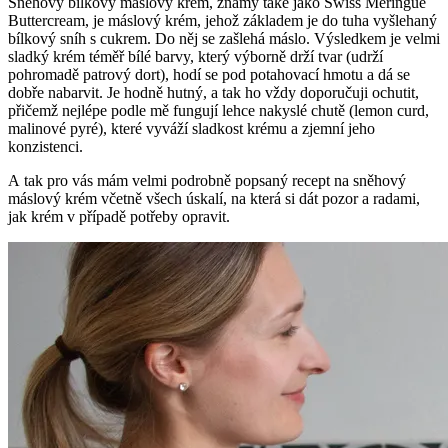
Sněhový bílkový máslový krém, známý také jako Swiss Meringue
Buttercream, je máslový krém, jehož základem je do tuha vyšlehaný
bílkový sníh s cukrem. Do něj se zašlehá máslo. Výsledkem je velmi
sladký krém téměř bílé barvy, který výborně drží tvar (udrží
pohromadě patrový dort), hodí se pod potahovací hmotu a dá se
dobře nabarvit. Je hodně hutný, a tak ho vždy doporučuji ochutit,
přičemž nejlépe podle mě fungují lehce nakyslé chutě (lemon curd,
malinové pyré), které vyváží sladkost krému a zjemní jeho
konzistenci.
A tak pro vás mám velmi podrobně popsaný recept na sněhový
máslový krém včetně všech úskalí, na která si dát pozor a radami,
jak krém v případě potřeby opravit.