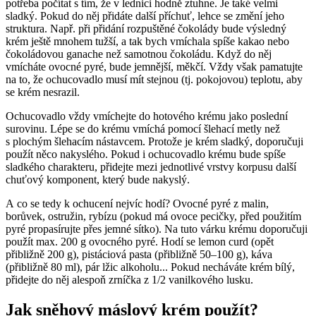
potřeba počítat s tím, že v lednici hodně ztuhne. Je také velmi
sladký. Pokud do něj přidáte další příchuť, lehce se změní jeho
struktura. Např. při přidání rozpuštěné čokolády bude výsledný
krém ještě mnohem tužší, a tak bych vmíchala spíše kakao nebo
čokoládovou ganache než samotnou čokoládu. Když do něj
vmícháte ovocné pyré, bude jemnější, měkčí. Vždy však pamatujte
na to, že ochucovadlo musí mít stejnou (tj. pokojovou) teplotu, aby
se krém nesrazil.
Ochucovadlo vždy vmíchejte do hotového krému jako poslední
surovinu. Lépe se do krému vmíchá pomocí šlehací metly než
s plochým šlehacím nástavcem. Protože je krém sladký, doporučuji
použít něco nakyslého. Pokud i ochucovadlo krému bude spíše
sladkého charakteru, přidejte mezi jednotlivé vrstvy korpusu další
chuťový komponent, který bude nakyslý.
A co se tedy k ochucení nejvíc hodí? Ovocné pyré z malin,
borůvek, ostružin, rybízu (pokud má ovoce pecičky, před použitím
pyré propasírujte přes jemné sítko). Na tuto várku krému doporučuji
použít max. 200 g ovocného pyré. Hodí se lemon curd (opět
přibližně 200 g), pistáciová pasta (přibližně 50–100 g), káva
(přibližně 80 ml), pár lžic alkoholu... Pokud necháváte krém bílý,
přidejte do něj alespoň zrníčka z 1/2 vanilkového lusku.
Jak sněhový máslový krém použít?