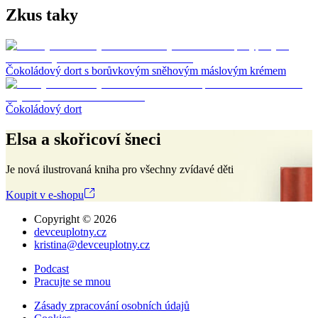
Zkus taky
Čokoládový dort s borůvkovým sněhovým máslovým krémem
Čokoládový dort
Elsa a skořicoví šneci
Je nová ilustrovaná kniha pro všechny zvídavé děti
Koupit v e-shopu
Copyright ©
2026
devceuplotny.cz
kristina@devceuplotny.cz
Podcast
Pracujte se mnou
Zásady zpracování osobních údajů