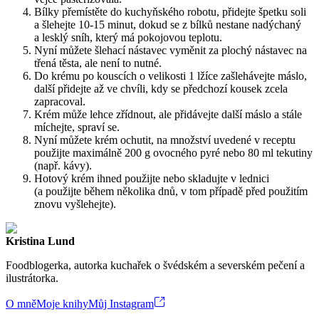
Bílky přemístěte do kuchyňského robotu, přidejte špetku soli
a šlehejte 10-15 minut, dokud se z bílků nestane nadýchaný
a lesklý sníh, který má pokojovou teplotu.
Nyní můžete šlehací nástavec vyměnit za plochý nástavec na
třená těsta, ale není to nutné.
Do krému po kouscích o velikosti 1 lžíce zašlehávejte máslo,
další přidejte až ve chvíli, kdy se předchozí kousek zcela
zapracoval.
Krém může lehce zřídnout, ale přidávejte další máslo a stále
míchejte, spraví se.
Nyní můžete krém ochutit, na množství uvedené v receptu
použijte maximálně 200 g ovocného pyré nebo 80 ml tekutiny
(např. kávy).
Hotový krém ihned použijte nebo skladujte v lednici
(a použijte během několika dnů, v tom případě před použitím
znovu vyšlehejte).
Kristina Lund
Foodblogerka, autorka kuchařek o švédském a severském pečení a
ilustrátorka.
O mně
Moje knihy
Můj Instagram