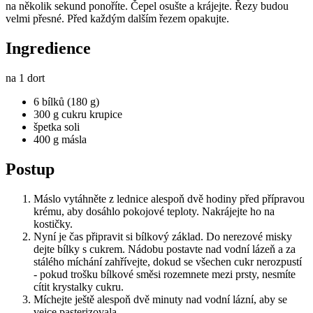
na několik sekund ponoříte. Čepel osušte a krájejte. Řezy budou
velmi přesné. Před každým dalším řezem opakujte.
Ingredience
na 1 dort
6 bílků (180 g)
300 g cukru krupice
špetka soli
400 g másla
Postup
Máslo vytáhněte z lednice alespoň dvě hodiny před přípravou
krému, aby dosáhlo pokojové teploty. Nakrájejte ho na
kostičky.
Nyní je čas připravit si bílkový základ. Do nerezové misky
dejte bílky s cukrem. Nádobu postavte nad vodní lázeň a za
stálého míchání zahřívejte, dokud se všechen cukr nerozpustí
- pokud trošku bílkové směsi rozemnete mezi prsty, nesmíte
cítit krystalky cukru.
Míchejte ještě alespoň dvě minuty nad vodní lázní, aby se
vejce pasterizovala.