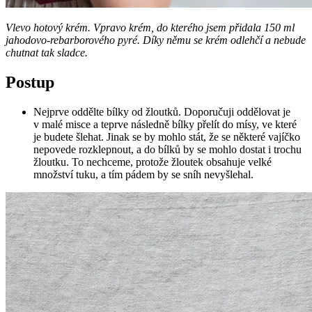
Vlevo hotový krém. Vpravo krém, do kterého jsem přidala 150 ml
jahodovo-rebarborového pyré. Díky němu se krém odlehčí a nebude
chutnat tak sladce.
Postup
Nejprve oddělte bílky od žloutků. Doporučuji oddělovat je
v malé misce a teprve následně bílky přelít do mísy, ve které
je budete šlehat. Jinak se by mohlo stát, že se některé vajíčko
nepovede rozklepnout, a do bílků by se mohlo dostat i trochu
žloutku. To nechceme, protože žloutek obsahuje velké
množství tuku, a tím pádem by se sníh nevyšlehal.