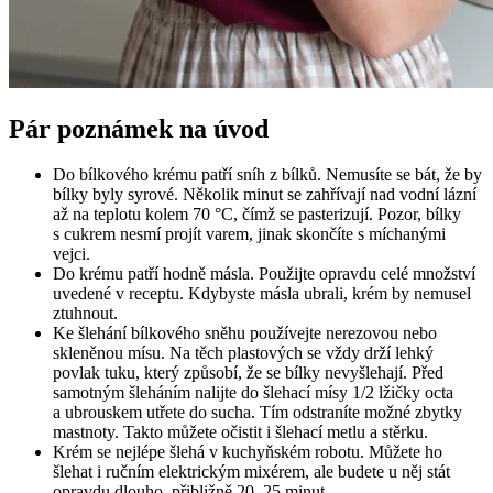
Pár poznámek na úvod
Do bílkového krému patří sníh z bílků. Nemusíte se bát, že by
bílky byly syrové. Několik minut se zahřívají nad vodní lázní
až na teplotu kolem 70 °C, čímž se pasterizují. Pozor, bílky
s cukrem nesmí projít varem, jinak skončíte s míchanými
vejci.
Do krému patří hodně másla. Použijte opravdu celé množství
uvedené v receptu. Kdybyste másla ubrali, krém by nemusel
ztuhnout.
Ke šlehání bílkového sněhu používejte nerezovou nebo
skleněnou mísu. Na těch plastových se vždy drží lehký
povlak tuku, který způsobí, že se bílky nevyšlehají. Před
samotným šleháním nalijte do šlehací mísy 1/2 lžičky octa
a ubrouskem utřete do sucha. Tím odstraníte možné zbytky
mastnoty. Takto můžete očistit i šlehací metlu a stěrku.
Krém se nejlépe šlehá v kuchyňském robotu. Můžete ho
šlehat i ručním elektrickým mixérem, ale budete u něj stát
opravdu dlouho, přibližně 20–25 minut.