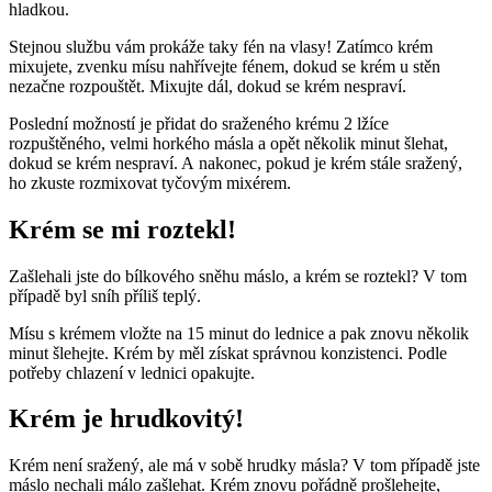
hladkou.
Stejnou službu vám prokáže taky fén na vlasy! Zatímco krém
mixujete, zvenku mísu nahřívejte fénem, dokud se krém u stěn
nezačne rozpouštět. Mixujte dál, dokud se krém nespraví.
Poslední možností je přidat do sraženého krému 2 lžíce
rozpuštěného, velmi horkého másla a opět několik minut šlehat,
dokud se krém nespraví. A nakonec, pokud je krém stále sražený,
ho zkuste rozmixovat tyčovým mixérem.
Krém se mi roztekl!
Zašlehali jste do bílkového sněhu máslo, a krém se roztekl? V tom
případě byl sníh příliš teplý.
Mísu s krémem vložte na 15 minut do lednice a pak znovu několik
minut šlehejte. Krém by měl získat správnou konzistenci. Podle
potřeby chlazení v lednici opakujte.
Krém je hrudkovitý!
Krém není sražený, ale má v sobě hrudky másla? V tom případě jste
máslo nechali málo zašlehat. Krém znovu pořádně prošlehejte,