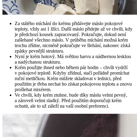
Za stálého míchání do krému přidávejte máslo pokojové
teploty, vždy asi 1 lžíci. Další máslo přidejte až ve chvíli, kdy
je předchozí kousek zapracovaný. Pokračujte, dokud není
zašlehané všechno máslo. V průběhu míchání možná krém
trochu zřídne, nicméně pokračujte ve šlehání, nakonec získá
zpátky pevnější strukturu.
Nyní je krém hotový. Má světlou barvu a nádhernou lesklou
a nadýchanou strukturu.
Krém použijte ihned nebo během pár hodin – chvíli vydrží
v pokojové teplotě. Kdyby zřídnul, stačí pořádně promíchat
ruční metličkou. Krém můžete skladovat v lednici, před
použitím je třeba nechat ho získat pokojovou teplotu a znovu
prošlehat mixérem.
Ve chvíli, kdy krém ztuhne, bude díky máslu velmi pevný,
a zároveň velmi sladký. Před použitím doporučuji krém
ochutit, ale to už záleží na vaší osobní preferenci.