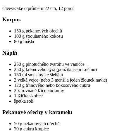
cheesecake o průměru 22 cm, 12 porcí
Korpus
150 g pekanových ořechů
100 g strouhaného kokosu
80 g másla
Náplň
250 g plnotučného tvarohu ve vaničce
250 g krémového sýra (použila jsem Lučinu)
150 ml smetany ke šlehání
3 velká vejce (nebo 3 menší a jeden žloutek navíc)
120 g třtinového nebo kokosového cukru
2 zarovnané lžíce kurkumy
1 lžička skořice
špetka soli
Pekanové ořechy v karamelu
50 g pekanových ořechů
70 g cukru krupice