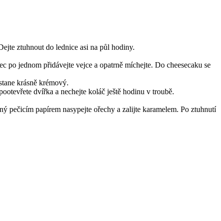
ejte ztuhnout do lednice asi na půl hodiny.
nec po jednom přidávejte vejce a opatrně míchejte. Do cheesecaku se
ůstane krásně krémový.
ootevřete dvířka a nechejte koláč ještě hodinu v troubě.
ený pečicím papírem nasypejte ořechy a zalijte karamelem. Po ztuhnutí