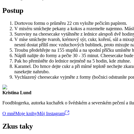
Postup
Dortovou formu o průměru 22 cm vyložte pečicím papírem.
V mixéru smíchejte pekany a kokos a rozemelte najemno. Máslo r
Suroviny na cheesecake vytáhněte z lednice alespoň dvě hodiny
V míse smíchejte tvaroh, krémový sýr, cukr, koření, sůl a mixu
nesmí dostat příliš moc vzduchových bublinek, proto mixujte na 
Troubu předehřejte na 155 stupňů a na spodní příčku umístěte 
Náplň nalijte do formy a pečte 30 - 35 minut. Cheesecake bude 
Pak ho přemístěte do lednice nejméně na 5 hodin, kde ztuhne.
Karamel. Do hrnce dejte cukr a při mírné teplotě nechejte zkar
nasekejte nahrubo.
Vychlazený cheesecake vyjměte z formy (bočnici odstraníte po
Kristina Lund
Foodblogerka, autorka kuchařek o švédském a severském pečení a ilus
O mně
Moje knihy
Můj Instagram
Zkus taky