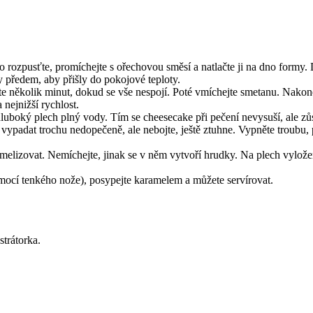
ozpusťte, promíchejte s ořechovou směsí a natlačte ji na dno formy. D
 předem, aby přišly do pokojové teploty.
jte několik minut, dokud se vše nespojí. Poté vmíchejte smetanu. Nako
nejnižší rychlost.
hluboký plech plný vody. Tím se cheesecake při pečení nevysuší, ale z
vypadat trochu nedopečeně, ale nebojte, ještě ztuhne. Vypněte troubu, p
amelizovat. Nemíchejte, jinak se v něm vytvoří hrudky. Na plech vylož
mocí tenkého nože), posypejte karamelem a můžete servírovat.
trátorka.