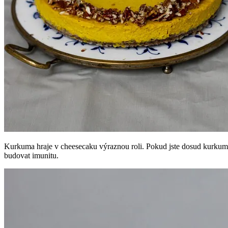
Kurkuma hraje v cheesecaku výraznou roli. Pokud jste dosud kurkumu 
budovat imunitu.