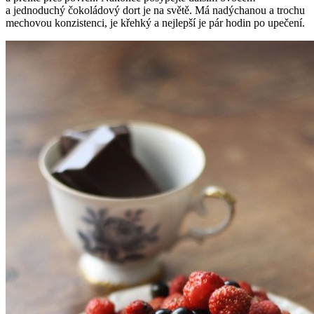
a jednoduchý čokoládový dort je na světě. Má nadýchanou a trochu
mechovou konzistenci, je křehký a nejlepší je pár hodin po upečení.