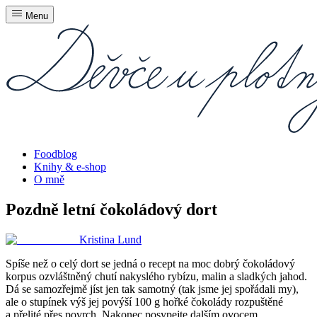
Menu
Foodblog
Knihy & e-shop
O mně
Pozdně letní čokoládový dort
Kristina Lund
Spíše než o celý dort se jedná o recept na moc dobrý čokoládový
korpus ozvláštněný chutí nakyslého rybízu, malin a sladkých jahod.
Dá se samozřejmě jíst jen tak samotný (tak jsme jej spořádali my),
ale o stupínek výš jej povýší 100 g hořké čokolády rozpuštěné
a přelité přes povrch. Nakonec posypejte dalším ovocem