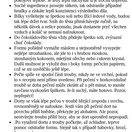
pokojové teplotě. Je tedy lepší nachystat si je trochu dopředu.
Suché ingredience prosejte sítkem, tak odstraníte případné
hrudky a získáte lepší konzistenci výsledného díla.
Bílky vyšlehejte se špetkou soli nebo lžící ledové vody, budou
tak lépe držet tvar. Sníh do těsta přimíchávejte ručně, na
několik dávek a velice pomalu, jinak dostanete pryč všechen
vzduch a koláč se nemusí nafouknout.
Do čokoládového těsta vždy přidejte špetku soli, zvýrazní
chuť čokolády.
Formu pořádně vymažte máslem a stejnoměrně vysypejte
nejlépe strouhankou, ale jde to i s hrubou moukou,
strouhaným kokosem, mletými ořechy nebo cukrem krystal.
Další možnost je vyložit dno i boky formy pečicím papírem,
což se mi osvědčilo ještě lépe.
Pečte spíše ve spodní části trouby, nikdy ne ve vrchní, pokud
to v receptu není přímo uvedeno. Při pečení v horkovzdušné
troubě se doba pečení může zkrátit až o pět minut, to musíte
zavčasu vyzkoušet špilkem. Je-li suchý, máte hotovo. Pozor,
nepřepéct!
Dorty se však lépe pečou v troubě hřející zespodu i svrchu,
rovnoměrněji se nafoukne. Jestli vám při pečení dort na
povrchu příliš hnědne, překryjte jej alobalem. Ale pozor,
neotvírejte troubu příliš brzy, aby se dort uprostřed nepropadl.
.Po vytažení dortu z trouby počkejte, až zchladne, teprve
pomoc odstraňte formu. Stejně tak v případě bábovky, hrozí,