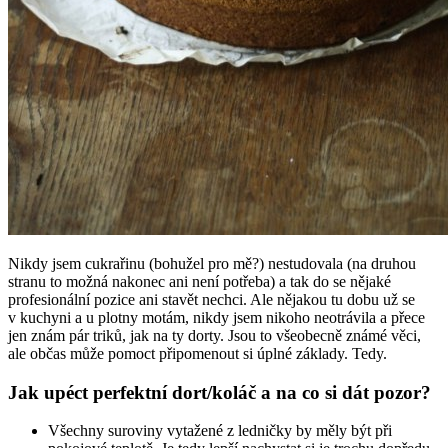
Nikdy jsem cukrařinu (bohužel pro mě?) nestudovala (na druhou
stranu to možná nakonec ani není potřeba) a tak do se nějaké
profesionální pozice ani stavět nechci. Ale nějakou tu dobu už se
v kuchyni a u plotny motám, nikdy jsem nikoho neotrávila a přece
jen znám pár triků, jak na ty dorty. Jsou to všeobecně známé věci,
ale občas může pomoct připomenout si úplné základy. Tedy.
Jak upéct perfektní dort/koláč a na co si dát pozor?
Všechny suroviny vytažené z ledničky by měly být při