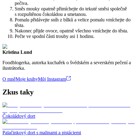
pečiva.
Směs mouky opatrně přimíchejte do tekuté směsi společně
s rozpuštěnou čokoládou a smetanou.
Pomalu přidávejte sníh z bílků a velice pomalu vmíchejte do
těsta.
Nakonec přijde ovoce, opatrně všechno vmíchejte do těsta.
Pečte ve spodní části trouby asi 1 hodinu.
Kristina Lund
Foodblogerka, autorka kuchařek o švédském a severském pečení a
ilustrátorka.
O mně
Moje knihy
Můj Instagram
Zkus taky
Čokoládový dort
Palačinkový dort s malinami a pistáciemi