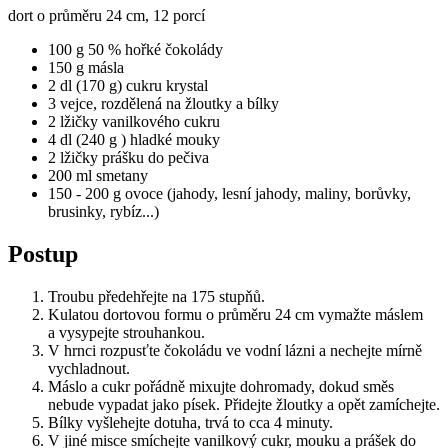
dort o průměru 24 cm, 12 porcí
100 g 50 % hořké čokolády
150 g másla
2 dl (170 g) cukru krystal
3 vejce, rozdělená na žloutky a bílky
2 lžičky vanilkového cukru
4 dl (240 g ) hladké mouky
2 lžičky prášku do pečiva
200 ml smetany
150 - 200 g ovoce (jahody, lesní jahody, maliny, borůvky,
brusinky, rybíz...)
Postup
Troubu předehřejte na 175 stupňů.
Kulatou dortovou formu o průměru 24 cm vymažte máslem
a vysypejte strouhankou.
V hrnci rozpusťte čokoládu ve vodní lázni a nechejte mírně
vychladnout.
Máslo a cukr pořádně mixujte dohromady, dokud směs
nebude vypadat jako písek. Přidejte žloutky a opět zamíchejte.
Bílky vyšlehejte dotuha, trvá to cca 4 minuty.
V jiné misce smíchejte vanilkový cukr, mouku a prášek do