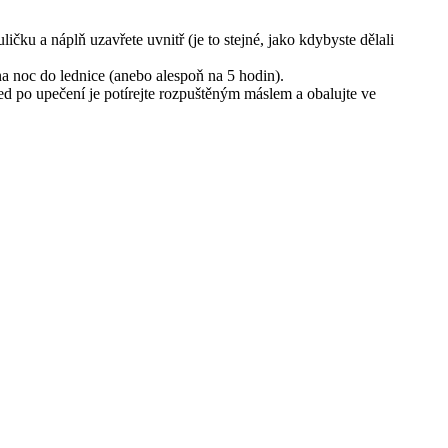
ičku a náplň uzavřete uvnitř (je to stejné, jako kdybyste dělali
na noc do lednice (anebo alespoň na 5 hodin).
d po upečení je potírejte rozpuštěným máslem a obalujte ve