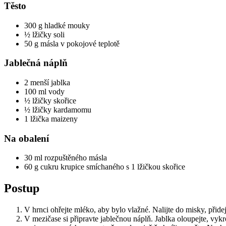
Těsto
300 g hladké mouky
½ lžičky soli
50 g másla v pokojové teplotě
Jablečná náplň
2 menší jablka
100 ml vody
½ lžičky skořice
½ lžičky kardamomu
1 lžička maizeny
Na obalení
30 ml rozpuštěného másla
60 g cukru krupice smíchaného s 1 lžičkou skořice
Postup
V hrnci ohřejte mléko, aby bylo vlažné. Nalijte do misky, přide
V mezičase si připravte jablečnou náplň. Jablka oloupejte, vykr