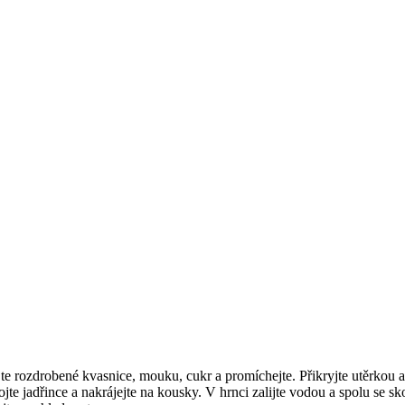
jte rozdrobené kvasnice, mouku, cukr a promíchejte. Přikryjte utěrkou a
ojte jadřince a nakrájejte na kousky. V hrnci zalijte vodou a spolu se 