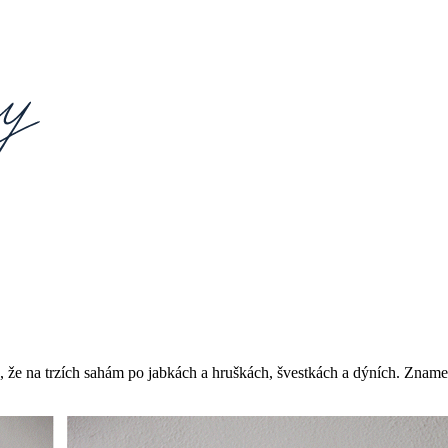
 že na trzích sahám po jabkách a hruškách, švestkách a dýních. Znamen