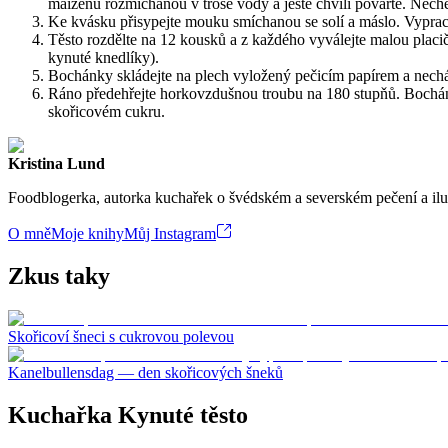
maizenu rozmíchanou v troše vody a ještě chvíli povařte. Nech
Ke kvásku přisypejte mouku smíchanou se solí a máslo. Vypracu
Těsto rozdělte na 12 kousků a z každého vyválejte malou placičku
kynuté knedlíky).
Bochánky skládejte na plech vyložený pečicím papírem a necháve
Ráno předehřejte horkovzdušnou troubu na 180 stupňů. Bochánky
skořicovém cukru.
Kristina Lund
Foodblogerka, autorka kuchařek o švédském a severském pečení a ilus
O mně
Moje knihy
Můj Instagram
Zkus taky
Skořicoví šneci s cukrovou polevou
Kanelbullensdag — den skořicových šneků
Kuchařka Kynuté těsto