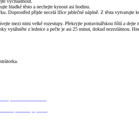
ejte vychladnout.
jte hladké těsto a nechejte kynout asi hodinu.
. Doprostřed přijde necelá lžíce jablečné náplně. Z těsta vytvarujte kul
jte mezi nimi velké rozestupy. Překryjte potravinářskou fólií a dejte 
 vytáhněte z lednice a pečte je asi 25 minut, dokud nezezlátnou. Hne
trátorka.