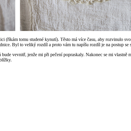
ci (říkám tomu studené kynutí). Těsto má více času, aby rozvinulo sv
nice. Byl to veliký rozdíl a proto vám tu napíšu rozdíl je na postup s
ude vevnitř, jenže mi při pečení popraskaly. Nakonec se mi vlastně moc
blížky.