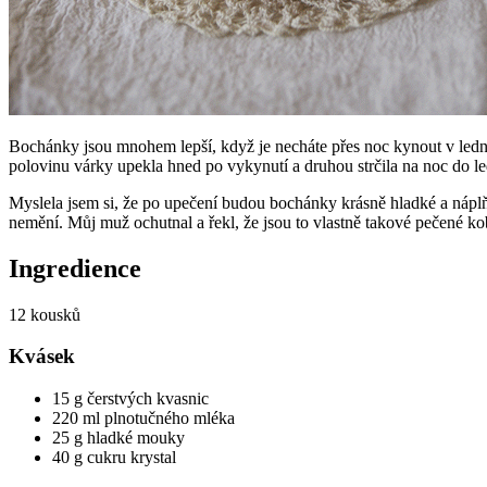
Bochánky jsou mnohem lepší, když je necháte přes noc kynout v ledni
polovinu várky upekla hned po vykynutí a druhou strčila na noc do led
Myslela jsem si, že po upečení budou bochánky krásně hladké a náplň b
nemění. Můj muž ochutnal a řekl, že jsou to vlastně takové pečené ko
Ingredience
12 kousků
Kvásek
15 g čerstvých kvasnic
220 ml plnotučného mléka
25 g hladké mouky
40 g cukru krystal