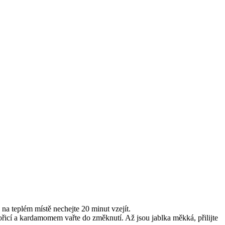
 na teplém místě nechejte 20 minut vzejít.
skořicí a kardamomem vařte do změknutí. Až jsou jablka měkká, přilijte