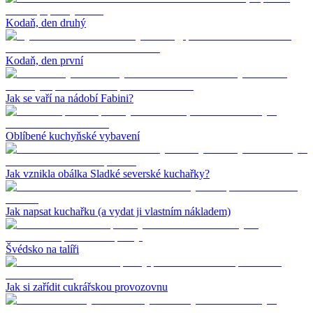
Kodaň, den druhý
Kodaň, den první
Jak se vaří na nádobí Fabini?
Oblíbené kuchyňské vybavení
Jak vznikla obálka Sladké severské kuchařky?
Jak napsat kuchařku (a vydat ji vlastním nákladem)
Švédsko na talíři
Jak si zařídit cukrářskou provozovnu