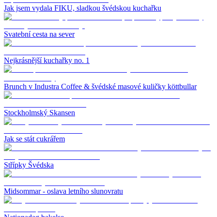
Jak jsem vydala FIKU, sladkou švédskou kuchařku
Svatební cesta na sever
Nejkrásnější kuchařky no. 1
Brunch v Industra Coffee & švédské masové kuličky köttbullar
Stockholmský Skansen
Jak se stát cukrářem
Střípky Švédska
Midsommar - oslava letního slunovratu