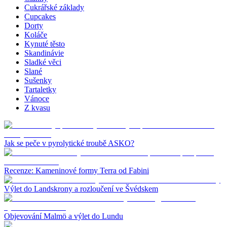
Cukrářské základy
Cupcakes
Dorty
Koláče
Kynuté těsto
Skandinávie
Sladké věci
Slané
Sušenky
Tartaletky
Vánoce
Z kvasu
Jak se peče v pyrolytické troubě ASKO?
Recenze: Kameninové formy Terra od Fabini
Výlet do Landskrony a rozloučení ve Švédskem
Objevování Malmö a výlet do Lundu